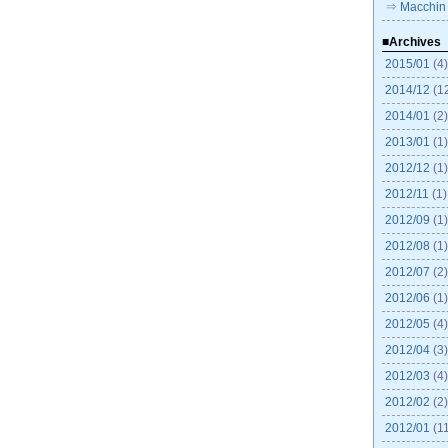
⇒
Macchin 
■Archives
2015/01
(4
2014/12
(1
2014/01
(2
2013/01
(1
2012/12
(1
2012/11
(1)
2012/09
(1
2012/08
(1
2012/07
(2
2012/06
(1
2012/05
(4
2012/04
(3
2012/03
(4
2012/02
(2
2012/01
(1