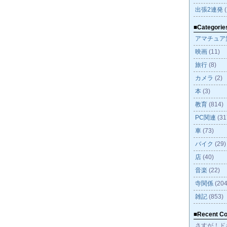
出張2連発
(
■Categorie
アマチュア
映画
(11)
旅行
(8)
カメラ
(2)
本
(3)
教育
(814)
PC関連
(31
車
(73)
バイク
(29)
店
(40)
音楽
(22)
寺関係
(204
雑記
(853)
■Recent C
さすが！ド