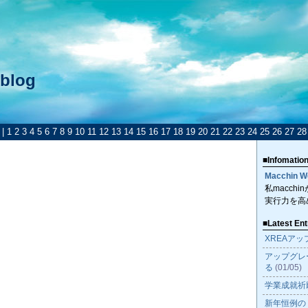
blog
| 1 2 3 4 5 6 7 8 9 10 11 12 13 14 15 16 17 18 19 20 21 22 23 24 25 26 27 2
■Infomatio
Macchin W
私macch
実行力を高
■Latest Ent
XREAア
アップグレ
る
(01/05)
学業成就祈
新年恒例の