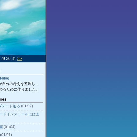
8 29 30 31
>>
n
eblog
inが自分の考えを整理し，
めるために作りました。
ries
ップデート迫る
(01/07)
ードインストールにはま
願
(01/04)
(01/01)