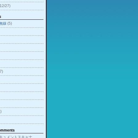
12/27)
s
無線
(5)
7)
)
omments
キュメントスキャナ