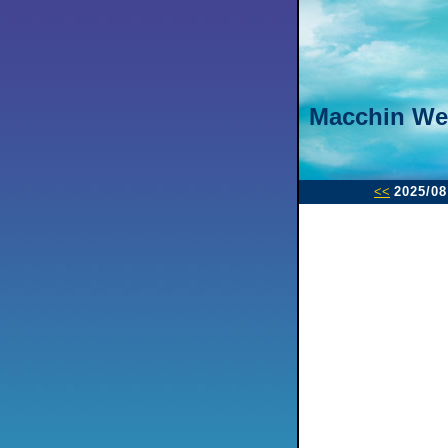
Macchin We
<<
2025/08